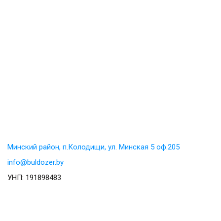
Минский район, п.Колодищи, ул. Минская 5 оф.205
info@buldozer.by
УНП: 191898483