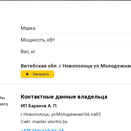
Марка
Мощность, кВт
Вес, кг
Витебская обл. г Новополоцк ул.Молодежная
Заказать
Контактные данные владельца
оты
ного
ИП Баранов А. П.
г Новополоцк, ул.Молодежная166 каб3
Сайт: master-electric.by