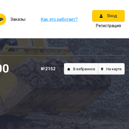
Вход
Как это работает?
Заказы:
Регистрация
00
№2152
В избранное
На карте