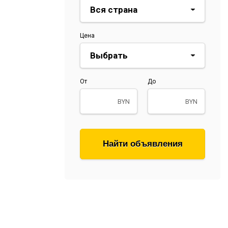
Цена
От
До
BYN
BYN
Найти объявления